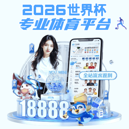
注册入口
必一体育在线登录
APP与网页
版入口｜畅享全球体育赛事与
数据服务
欢迎访问
必一体育在线登录
，提供全面覆盖足
球、篮球、电竞等项目的赛事资讯与数据内容，
支持
APP下载
与
网页使用
，每日同步更新千场
比赛，聚焦热门体育内容， 助您轻松获取赛事
动态，掌握比赛节奏。